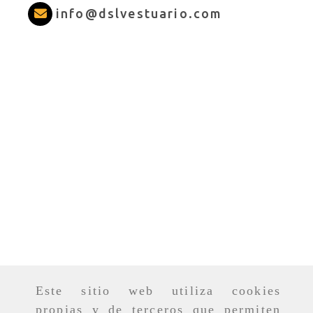
info
dslves
info
dslvestuario.com
Este sitio web utiliza cookies
propias y de terceros que permiten