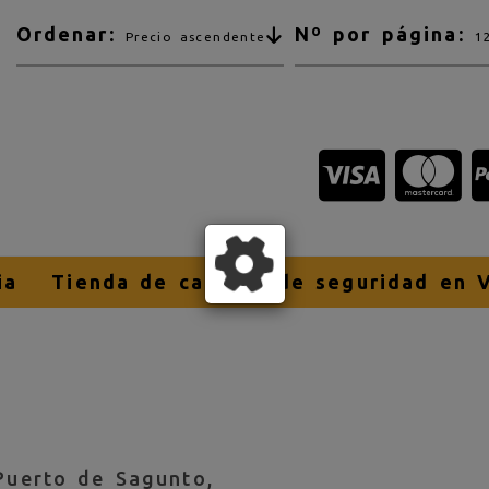
Ordenar:
Nº por página:
Precio ascendente
1
ia
Tienda de calzado de seguridad en V
Puerto de Sagunto,