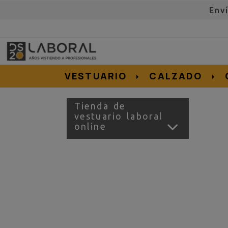
Env
962676192
695855152
657956128
e.salvador
dslvestuario.com
VESTUARIO
CALZADO
Tienda de
vestuario laboral
online