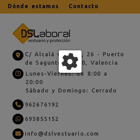
Dónde estamos
Contacto
C/ Alcalá Galiano, 26 -
Puerto
de Sagunto,
46520,
Valencia
Lunes-Viernes: de 8:00 a
20:00
Sábado y Domingo: Cerrado
962676192
695855152
info
dslves
info
dslvestuario.com