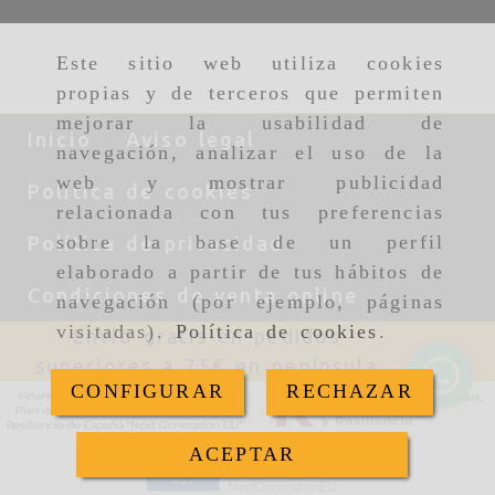
Este sitio web utiliza cookies
propias y de terceros que permiten
mejorar la usabilidad de
Inicio
Aviso legal
navegación, analizar el uso de la
web y mostrar publicidad
Política de cookies
relacionada con tus preferencias
sobre la base de un perfil
Política de privacidad
elaborado a partir de tus hábitos de
Condiciones de venta online
navegación (por ejemplo, páginas
visitadas).
Política de cookies
.
Envío gratis en pedidos
superiores a 75€ en península
CONFIGURAR
RECHAZAR
ACEPTAR