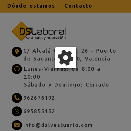
Dónde estamos
Contacto
C/ Alcalá Galiano, 26 -
Puerto
de Sagunto,
46520,
Valencia
Lunes-Viernes: de 8:00 a
20:00
Sábado y Domingo: Cerrado
962676192
695855152
info
dslves
info
dslvestuario.com