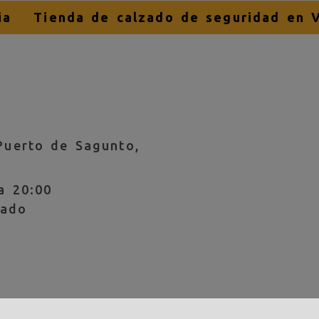
ia
Tienda de calzado de seguridad en V
Puerto de Sagunto,
a 20:00
rado
nfo
dslvestuario.com