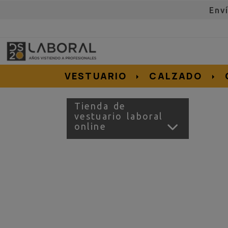
Env
962676192
695855152
657956128
e.salvador
dslvestuario.com
VESTUARIO
CALZADO
Tienda de
vestuario laboral
online