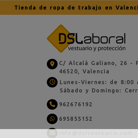
Tienda de ropa de trabajo en Valenc
C/ Alcalá Galiano, 26 -
46520,
Valencia
Lunes-Viernes: de 8:00 
Sábado y Domingo: Cer
962676192
695855152
i
info
dslvestuario.com