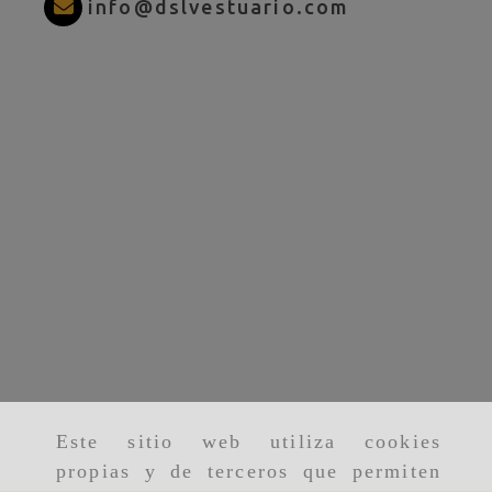
info
dslves
info
dslvestuario.com
Este sitio web utiliza cookies
propias y de terceros que permiten