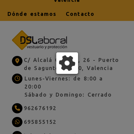
Dónde estamos
Contacto
C/ Alcalá Galiano, 26 -
Puerto
de Sagunto,
46520,
Valencia
Lunes-Viernes: de 8:00 a
20:00
Sábado y Domingo: Cerrado
962676192
695855152