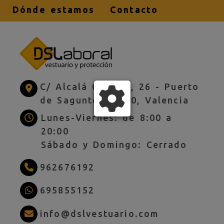
Dónde estamos
Contacto
C/ Alcalá Galiano, 26 -
Puerto
de Sagunto,
46520,
Valencia
Lunes-Viernes: de 8:00 a
20:00
Sábado y Domingo: Cerrado
962676192
695855152
info
dslves
info
dslvestuario.com