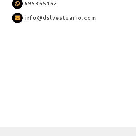
695855152
info
dslves
info
dslvestuario.com