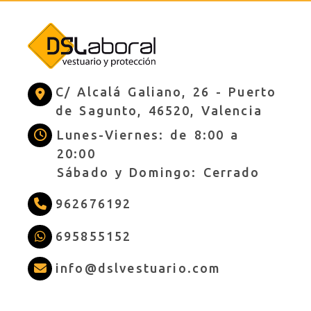
C/ Alcalá Galiano, 26 -
Puerto
de Sagunto,
46520,
Valencia
Lunes-Viernes: de 8:00 a
20:00
Sábado y Domingo: Cerrado
962676192
695855152
info
dslves
info
dslvestuario.com