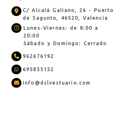
C/ Alcalá Galiano, 26 -
Puerto
de Sagunto,
46520,
Valencia
Lunes-Viernes: de 8:00 a
20:00
Sábado y Domingo: Cerrado
962676192
695855152
info
dslves
info
dslvestuario.com