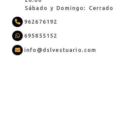
Sábado y Domingo: Cerrado
962676192
695855152
info
dslves
info
dslvestuario.com