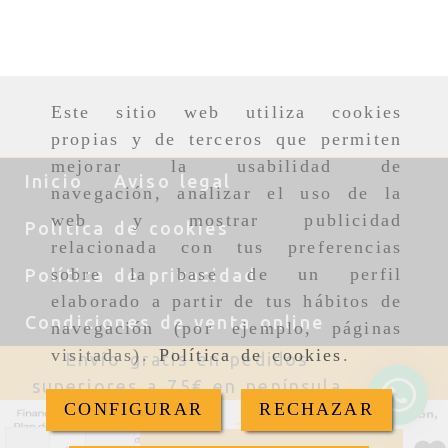
Este sitio web utiliza cookies
propias y de terceros que permiten
mejorar la usabilidad de
Inicio
Aviso legal
navegación, analizar el uso de la
web y mostrar publicidad
Política de cookies
relacionada con tus preferencias
sobre la base de un perfil
Política de privacidad
elaborado a partir de tus hábitos de
Condiciones de venta online
navegación (por ejemplo, páginas
visitadas).
Política de cookies
.
Envío gratis en pedidos
superiores a 75€ en península
CONFIGURAR
RECHAZAR