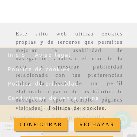
Este sitio web utiliza cookies
propias y de terceros que permiten
mejorar la usabilidad de
Inicio
Aviso legal
navegación, analizar el uso de la
web y mostrar publicidad
Política de cookies
relacionada con tus preferencias
sobre la base de un perfil
Política de privacidad
elaborado a partir de tus hábitos de
Condiciones de venta online
navegación (por ejemplo, páginas
visitadas).
Política de cookies
.
Envío gratis en pedidos
superiores a 75€ en península
CONFIGURAR
RECHAZAR