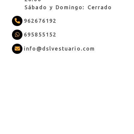
Sábado y Domingo: Cerrado
962676192
695855152
info
dslves
info
dslvestuario.com