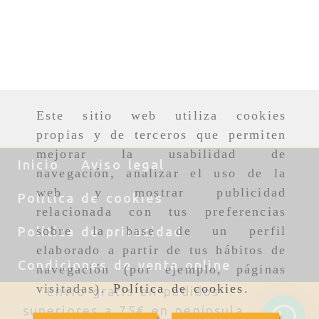
Este sitio web utiliza cookies
propias y de terceros que permiten
mejorar la usabilidad de
Inicio
Aviso legal
navegación, analizar el uso de la
web y mostrar publicidad
Política de cookies
relacionada con tus preferencias
sobre la base de un perfil
Política de privacidad
elaborado a partir de tus hábitos de
Condiciones de venta online
navegación (por ejemplo, páginas
visitadas).
Política de cookies
.
Envío gratis en pedidos
superiores a 75€ en península