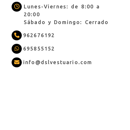
Lunes-Viernes: de 8:00 a
20:00
Sábado y Domingo: Cerrado
962676192
695855152
info
dslves
info
dslvestuario.com