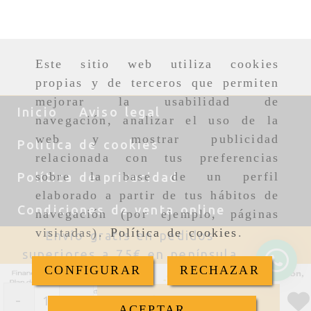
Este sitio web utiliza cookies
propias y de terceros que permiten
mejorar la usabilidad de
Inicio
Aviso legal
navegación, analizar el uso de la
web y mostrar publicidad
Política de cookies
relacionada con tus preferencias
sobre la base de un perfil
Política de privacidad
elaborado a partir de tus hábitos de
Condiciones de venta online
navegación (por ejemplo, páginas
visitadas).
Política de cookies
.
Envío gratis en pedidos
superiores a 75€ en península
CONFIGURAR
RECHAZAR
-
+
Añadir
ACEPTAR