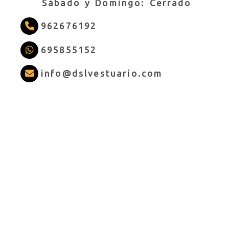
Sábado y Domingo: Cerrado
962676192
695855152
info
dslves
info
dslvestuario.com