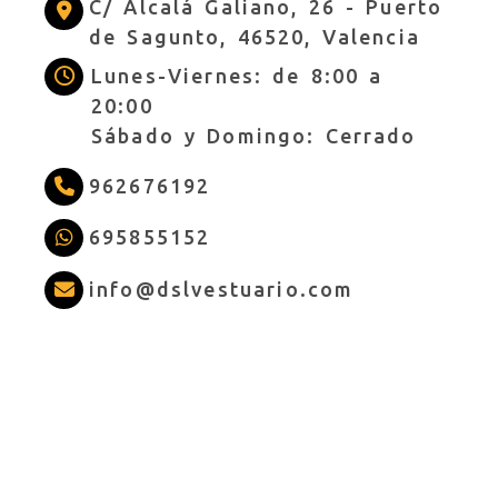
C/ Alcalá Galiano, 26 -
Puerto
de Sagunto,
46520,
Valencia
Lunes-Viernes: de 8:00 a
20:00
Sábado y Domingo: Cerrado
962676192
695855152
info
dslves
info
dslvestuario.com