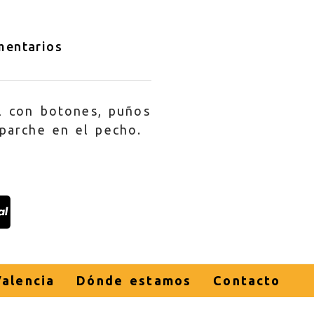
entarios
l con botones, puños
 parche en el pecho.
alencia
Dónde estamos
Contacto