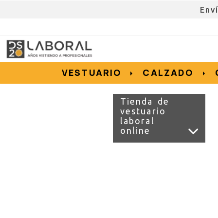
Env
962676192
695855152
657956128
e.salvador
dslvestuario.com
VESTUARIO
CALZADO
Tienda de
vestuario
laboral
online