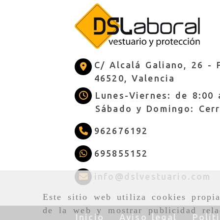
C/ Alcalá Galiano, 26 -
46520,
Valencia
Lunes-Viernes: de 8:00 
Sábado y Domingo: Cer
962676192
695855152
i
info
dslvestuario.com
Este sitio web utiliza cookies propi
de la web y mostrar publicidad rela
Inicio
Aviso legal
Polít