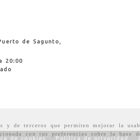
Puerto de Sagunto,
a 20:00
rado
nfo
dslvestuario.com
as y de terceros que permiten mejorar la usab
cionada con tus preferencias sobre la base d
ica de cookies
Política de privacidad