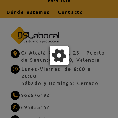
Dónde estamos
Contacto
C/ Alcalá Galiano, 26 -
Puerto
de Sagunto,
46520,
Valencia
Lunes-Viernes: de 8:00 a
20:00
Sábado y Domingo: Cerrado
962676192
695855152