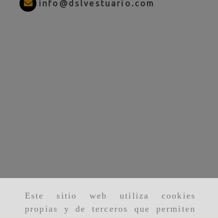
info
dslves
info
dslvestuario.com
Este sitio web utiliza cookies
propias y de terceros que permiten