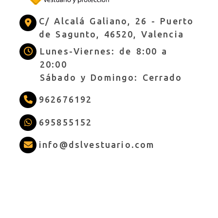
C/ Alcalá Galiano, 26 -
Puerto
de Sagunto,
46520,
Valencia
Lunes-Viernes: de 8:00 a
20:00
Sábado y Domingo: Cerrado
962676192
695855152
info
dslves
info
dslvestuario.com