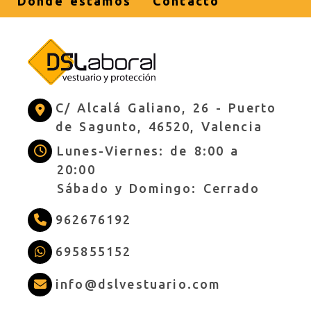
Dónde estamos
Contacto
C/ Alcalá Galiano, 26 -
Puerto
de Sagunto,
46520,
Valencia
Lunes-Viernes: de 8:00 a
20:00
Sábado y Domingo: Cerrado
962676192
695855152
info
dslves
info
dslvestuario.com