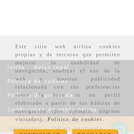
Este sitio web utiliza cookies
propias y de terceros que permiten
mejorar la usabilidad de
Inicio
Aviso legal
navegación, analizar el uso de la
web y mostrar publicidad
Política de cookies
relacionada con tus preferencias
sobre la base de un perfil
Política de privacidad
elaborado a partir de tus hábitos de
Condiciones de venta online
navegación (por ejemplo, páginas
visitadas).
Política de cookies
.
Envío gratis en pedidos
superiores a 120€ en Baleares