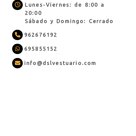
Lunes-Viernes: de 8:00 a
20:00
Sábado y Domingo: Cerrado
962676192
695855152
info
dslves
info
dslvestuario.com