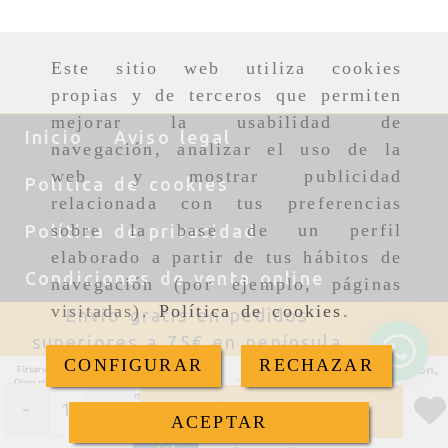
Este sitio web utiliza cookies
propias y de terceros que permiten
mejorar la usabilidad de
Inicio
Aviso legal
navegación, analizar el uso de la
web y mostrar publicidad
Política de cookies
relacionada con tus preferencias
sobre la base de un perfil
Política de privacidad
elaborado a partir de tus hábitos de
Condiciones de venta online
navegación (por ejemplo, páginas
visitadas).
Política de cookies
.
Envío gratis en pedidos
superiores a 120€ en Baleares
CONFIGURAR
RECHAZAR
-
+
Añadir
ACEPTAR