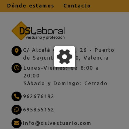
Dónde estamos
Contacto
C/ Alcalá Galiano, 26 -
Puerto
de Sagunto,
46520,
Valencia
Lunes-Viernes: de 8:00 a
20:00
Sábado y Domingo: Cerrado
962676192
695855152
info
dslves
info
dslvestuario.com