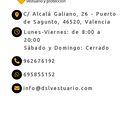
C/ Alcalá Galiano, 26 -
Puerto
de Sagunto,
46520,
Valencia
Lunes-Viernes: de 8:00 a
20:00
Sábado y Domingo: Cerrado
962676192
695855152
info
dslves
info
dslvestuario.com