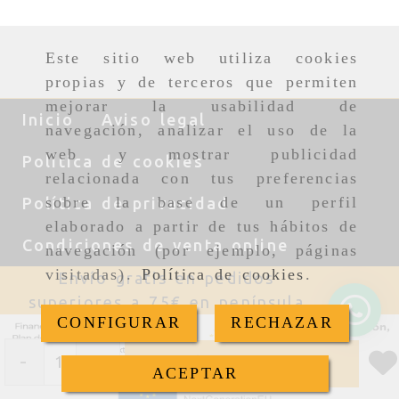
Este sitio web utiliza cookies
propias y de terceros que permiten
mejorar la usabilidad de
Inicio
Aviso legal
navegación, analizar el uso de la
web y mostrar publicidad
Política de cookies
relacionada con tus preferencias
sobre la base de un perfil
Política de privacidad
elaborado a partir de tus hábitos de
Condiciones de venta online
navegación (por ejemplo, páginas
visitadas).
Política de cookies
.
Envío gratis en pedidos
superiores a 75€ en península
CONFIGURAR
RECHAZAR
-
+
Añadir
ACEPTAR