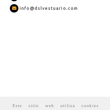
info
dslves
info
dslvestuario.com
Este sitio web utiliza cookies