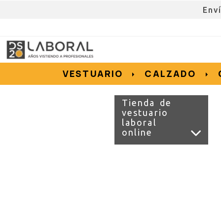
Env
962676192
695855152
657956128
e.salvador
dslvestuario.com
VESTUARIO
CALZADO
Tienda de
vestuario
laboral
online