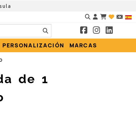
sula
Identifícate
PERSONALIZACIÓN
MARCAS
o
da de 1
o