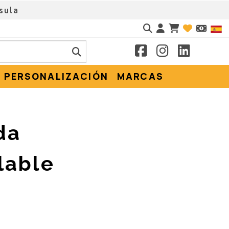
sula
Identifícate
PERSONALIZACIÓN
MARCAS
da
lable