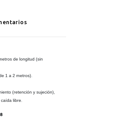
entarios
tros de longitud (sin
de 1 a 2 metros).
nto (retención y sujeción),
caída libre.