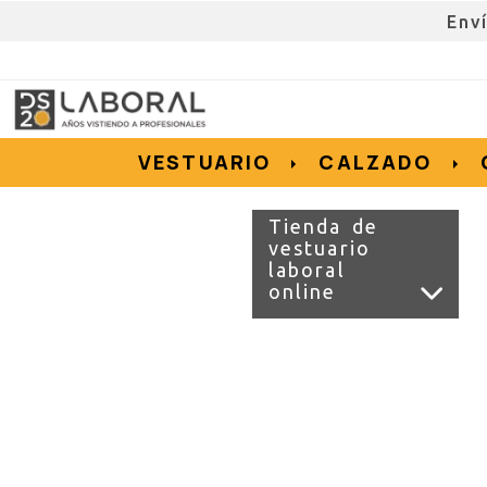
Env
962676192
695855152
657956128
e.salvador
dslvestuario.com
VESTUARIO
CALZADO
Tienda de
vestuario
laboral
online