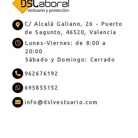
C/ Alcalá Galiano, 26 -
Puerto
de Sagunto,
46520,
Valencia
Lunes-Viernes: de 8:00 a
20:00
Sábado y Domingo: Cerrado
962676192
695855152
info
dslves
info
dslvestuario.com