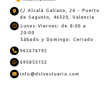
C/ Alcalá Galiano, 26 -
Puerto
de Sagunto,
46520,
Valencia
Lunes-Viernes: de 8:00 a
20:00
Sábado y Domingo: Cerrado
962676192
695855152
info
dslves
info
dslvestuario.com