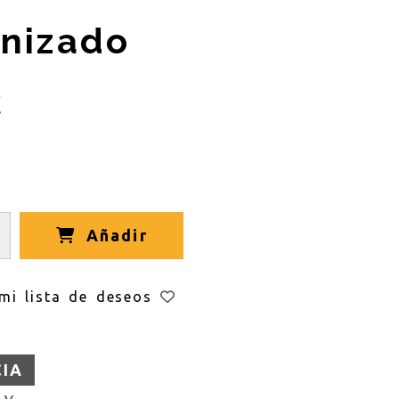
anizado
€
Añadir
mi lista de deseos
CIA