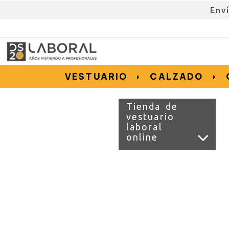
Env
962676192
695855152
657956128
e.salvador
dslvestuario.com
VESTUARIO
CALZADO
Tienda de
vestuario
laboral
online