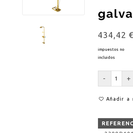
galv
434,42 
impuestos no
incluidos
-
+
Añadir a 
REFEREN