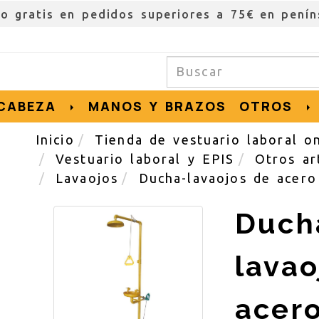
ío gratis en pedidos superiores a 75€ en penín
CABEZA
MANOS Y BRAZOS
OTROS
Inicio
Tienda de vestuario laboral on
Vestuario laboral y EPIS
Otros ar
Lavaojos
Ducha-lavaojos de acero
Duch
lavao
acer