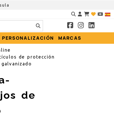
sula
Identifícate
PERSONALIZACIÓN
MARCAS
line
tículos de protección
 galvanizado
a-
jos de
o