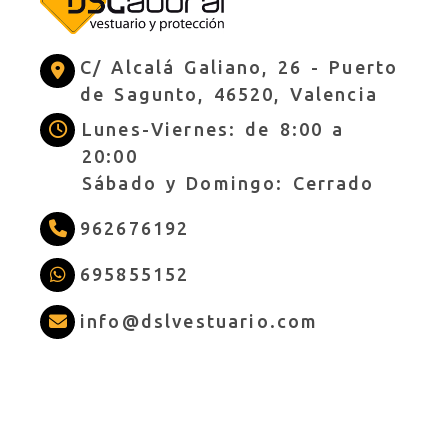
C/ Alcalá Galiano, 26 -
Puerto
de Sagunto,
46520,
Valencia
Lunes-Viernes: de 8:00 a
20:00
Sábado y Domingo: Cerrado
962676192
695855152
info
dslves
info
dslvestuario.com