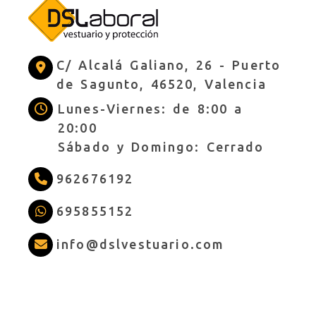
C/ Alcalá Galiano, 26 -
Puerto
de Sagunto,
46520,
Valencia
Lunes-Viernes: de 8:00 a
20:00
Sábado y Domingo: Cerrado
962676192
695855152
info
dslves
info
dslvestuario.com