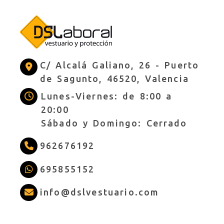
C/ Alcalá Galiano, 26 -
Puerto
de Sagunto,
46520,
Valencia
Lunes-Viernes: de 8:00 a
20:00
Sábado y Domingo: Cerrado
962676192
695855152
info
dslves
info
dslvestuario.com