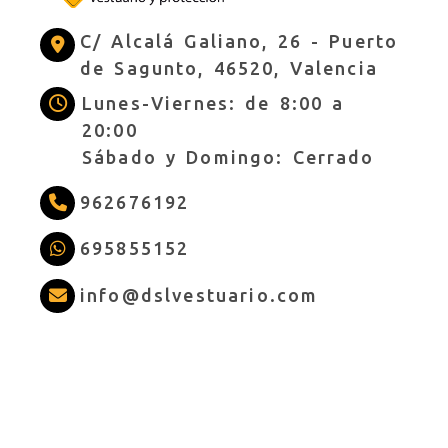
C/ Alcalá Galiano, 26 -
Puerto
de Sagunto,
46520,
Valencia
Lunes-Viernes: de 8:00 a
20:00
Sábado y Domingo: Cerrado
962676192
695855152
info
dslves
info
dslvestuario.com