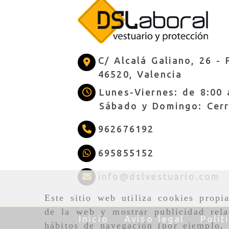
C/ Alcalá Galiano, 26 -
46520,
Valencia
Lunes-Viernes: de 8:00 
Sábado y Domingo: Cer
962676192
695855152
i
info
dslvestuario.com
Este sitio web utiliza cookies propi
de la web y mostrar publicidad rela
Inicio
Aviso legal
Polít
hábitos de navegación (por ejemplo, 