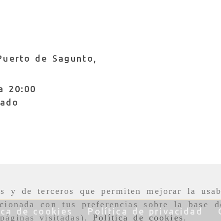
Puerto de Sagunto,
a 20:00
rado
nfo
dslvestuario.com
as y de terceros que permiten mejorar la usab
cionada con tus preferencias sobre la base d
ica de cookies
Política de privacidad
páginas visitadas).
Política de cookies
.