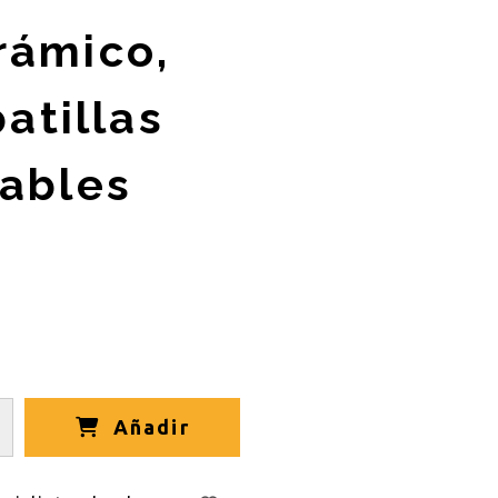
rámico,
atillas
lables
Añadir