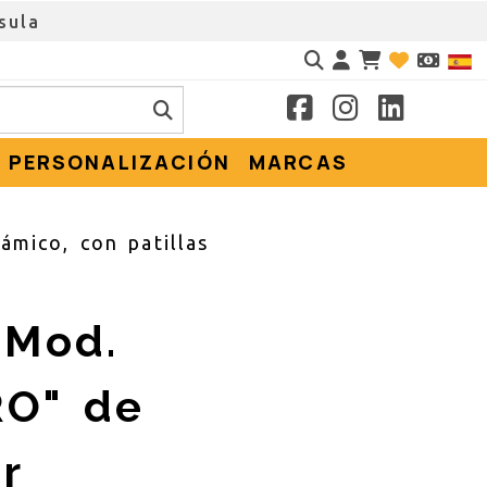
sula
Identifícate
PERSONALIZACIÓN
MARCAS
mico, con patillas
 Mod.
RO" de
r