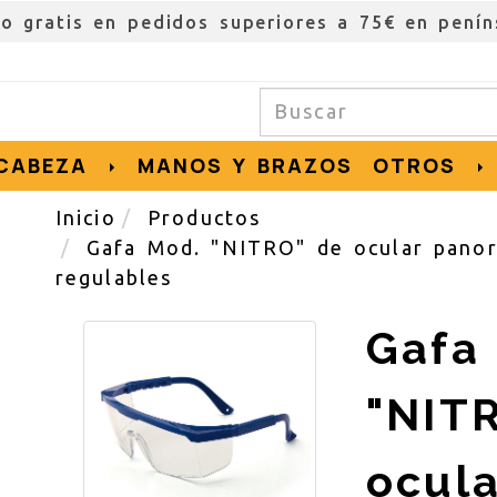
ío gratis en pedidos superiores a 75€ en penín
CABEZA
MANOS Y BRAZOS
OTROS
Inicio
Productos
Gafa Mod. "NITRO" de ocular panorá
regulables
Gafa
"NIT
ocula