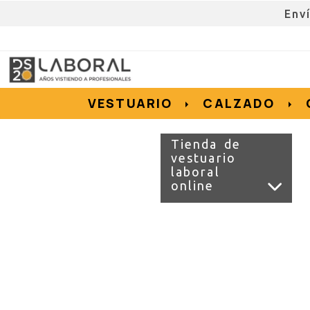
Env
962676192
695855152
657956128
e.salvador
dslvestuario.com
VESTUARIO
CALZADO
Tienda de
vestuario
laboral
online