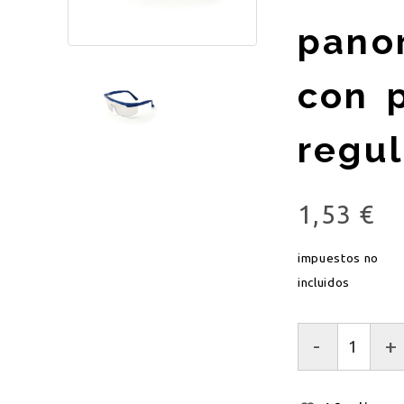
pano
con p
regu
1,53 €
impuestos no
incluidos
-
+