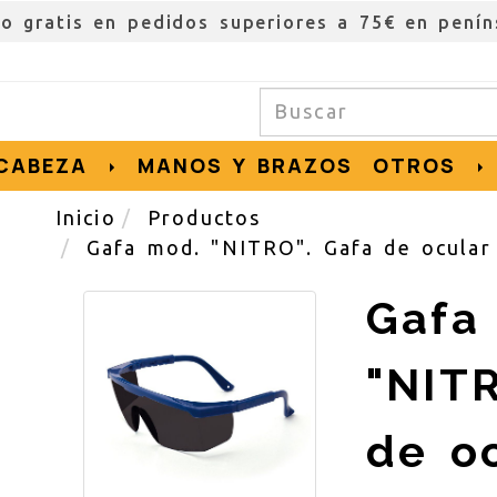
ío gratis en pedidos superiores a 75€ en penín
CABEZA
MANOS Y BRAZOS
OTROS
Inicio
Productos
Gafa mod. "NITRO". Gafa de ocular
Gafa
"NITR
de o