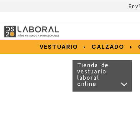
Env
962676192
695855152
657956128
e.salvador
dslvestuario.com
VESTUARIO
CALZADO
Tienda de
vestuario
laboral
online