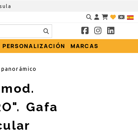
sula
Identifícate
PERSONALIZACIÓN
MARCAS
 panorámico
 mod.
O". Gafa
cular