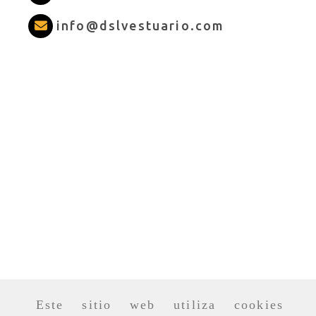
info
dslves
info
dslvestuario.com
Este sitio web utiliza cookies