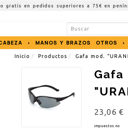
ío gratis en pedidos superiores a 75€ en penín
CABEZA
MANOS Y BRAZOS
OTROS
Inicio
Productos
Gafa mod. "URAN
Gafa
"URA
23,06 €
impuestos no