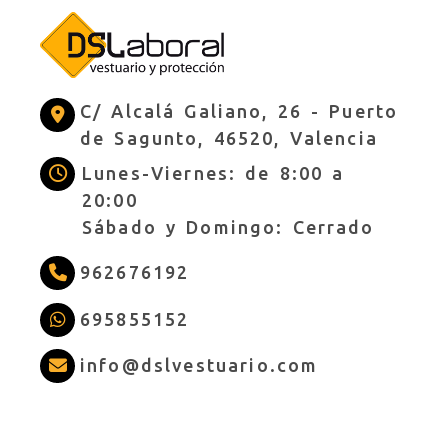
C/ Alcalá Galiano, 26 -
Puerto
de Sagunto,
46520,
Valencia
Lunes-Viernes: de 8:00 a
20:00
Sábado y Domingo: Cerrado
962676192
695855152
info
dslves
info
dslvestuario.com