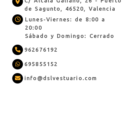
C/ Alcalá Galiano, 26 -
Puerto
de Sagunto,
46520,
Valencia
Lunes-Viernes: de 8:00 a
20:00
Sábado y Domingo: Cerrado
962676192
695855152
info
dslves
info
dslvestuario.com