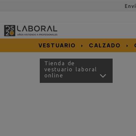
Env
962676192
695855152
657956128
e.salvador
dslvestuario.com
VESTUARIO
CALZADO
Tienda de
vestuario laboral
online