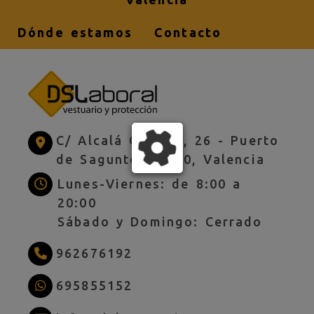
Dónde estamos
Contacto
C/ Alcalá Galiano, 26 -
Puerto
de Sagunto,
46520,
Valencia
Lunes-Viernes: de 8:00 a
20:00
Sábado y Domingo: Cerrado
962676192
695855152