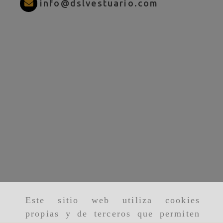
info
dslves
info
dslvestuario.com
Este sitio web utiliza cookies
propias y de terceros que permiten