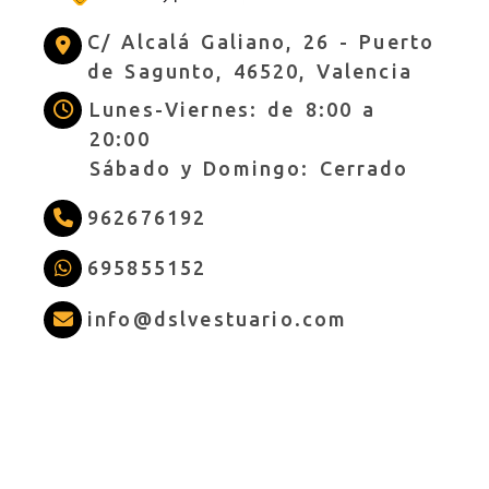
C/ Alcalá Galiano, 26 -
Puerto
de Sagunto,
46520,
Valencia
Lunes-Viernes: de 8:00 a
20:00
Sábado y Domingo: Cerrado
962676192
695855152
info
dslves
info
dslvestuario.com