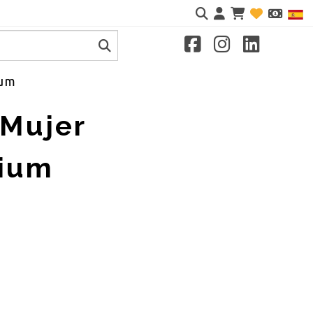
Identifícate
ium
 Mujer
ium