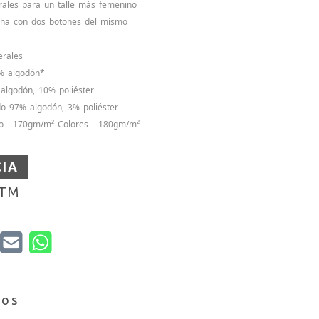
rales para un talle más femenino
cha con dos botones del mismo
erales
% algodón*
algodón, 10% poliéster
do 97% algodón, 3% poliéster
o - 170gm/m² Colores - 180gm/m²
CIA
-TM
ios