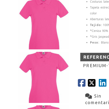
Costuras late
Tapeta estre
color
Aberturas lat
Tejido
: 100
*Ceniza 90% 
*Gris Jaspea
Peso:
Blanc
REFEREN
PREMIUM
Sin
comentar