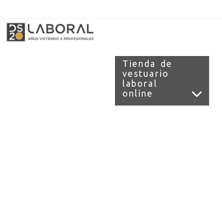
962676192
695855152
657956128
e.salvador
dslvestuario.com
Tienda de
vestuario
laboral
online