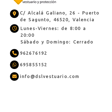
C/ Alcalá Galiano, 26 -
Puerto
de Sagunto,
46520,
Valencia
Lunes-Viernes: de 8:00 a
20:00
Sábado y Domingo: Cerrado
962676192
695855152
info
dslves
info
dslvestuario.com