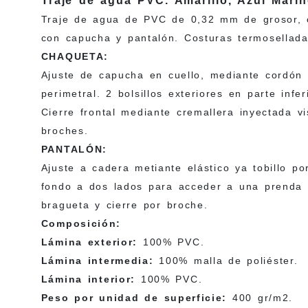
Traje de agua PVC. Amarillo, Azul Marin
Traje de agua de PVC de 0,32 mm de grosor, 
con capucha y pantalón. Costuras termosellad
CHAQUETA:
Ajuste de capucha en cuello, mediante cordón 
perimetral. 2 bolsillos exteriores en parte infe
Cierre frontal mediante cremallera inyectada vi
broches.
PANTALÓN:
Ajuste a cadera metiante elástico ya tobillo por
fondo a dos lados para acceder a una prenda i
bragueta y cierre por broche.
Composición:
Lámina exterior:
100% PVC.
Lámina intermedia:
100% malla de poliéster.
Lámina interior:
100% PVC.
Peso por unidad de superficie:
400 gr/m2.