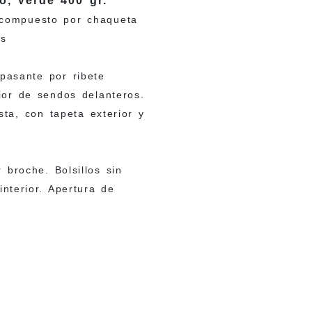
o, Verde 400 gr.
compuesto por chaqueta
as
pasante por ribete
rior de sendos delanteros.
sta, con tapeta exterior y
 broche. Bolsillos sin
nterior. Apertura de