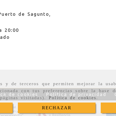
Puerto de Sagunto,
a 20:00
rado
nfo
dslvestuario.com
as y de terceros que permiten mejorar la usab
cionada con tus preferencias sobre la base d
ica de cookies
Política de privacidad
páginas visitadas).
Política de cookies
.
RECHAZAR