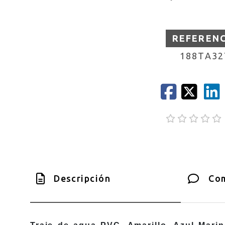
REFEREN
188TA32
Descripción
Com