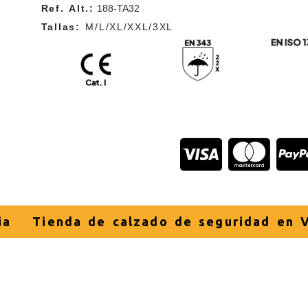
Ref. Alt.:
188-TA32
Tallas:
M/L/XL/XXL/3XL
ia
Tienda de calzado de seguridad en V