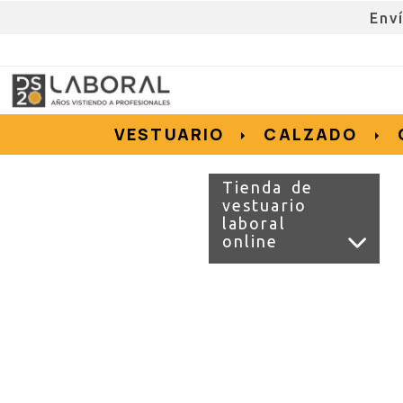
Env
962676192
695855152
657956128
e.salvador
dslvestuario.com
VESTUARIO
CALZADO
Tienda de
vestuario
laboral
online