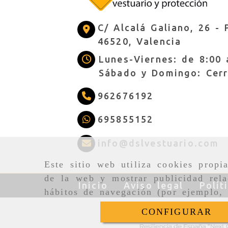
C/ Alcalá Galiano, 26 -
46520,
Valencia
Lunes-Viernes: de 8:00 
Sábado y Domingo: Cer
962676192
695855152
i
info
dslvestuario.com
Este sitio web utiliza cookies propi
de la web y mostrar publicidad rela
Inicio
Aviso legal
Polít
hábitos de navegación (por ejemplo, 
CONFIGURAR