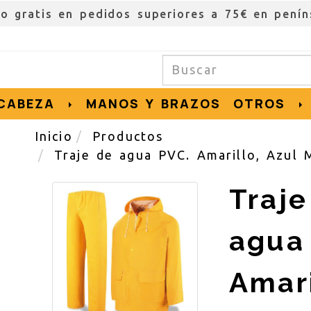
ío gratis en pedidos superiores a 75€ en penín
CABEZA
MANOS Y BRAZOS
OTROS
Inicio
Productos
Traje de agua PVC. Amarillo, Azul 
Traj
agua
Amari