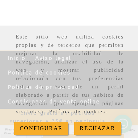
Este sitio web utiliza cookies
propias y de terceros que permiten
mejorar la usabilidad de
Inicio
Aviso legal
navegación, analizar el uso de la
web y mostrar publicidad
Política de cookies
relacionada con tus preferencias
sobre la base de un perfil
Política de privacidad
elaborado a partir de tus hábitos de
Condiciones de venta online
navegación (por ejemplo, páginas
visitadas).
Política de cookies
.
Envío gratis en pedidos
superiores a 75€ en península
CONFIGURAR
RECHAZAR