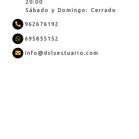
20:00
Sábado y Domingo: Cerrado
962676192
695855152
info
dslves
info
dslvestuario.com