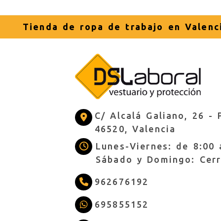
Tienda de ropa de trabajo en Valenc
C/ Alcalá Galiano, 26 -
46520,
Valencia
Lunes-Viernes: de 8:00 
Sábado y Domingo: Cer
962676192
695855152