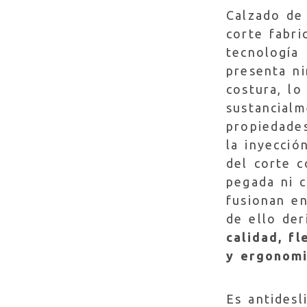
Calzado de
corte fabr
tecnología
presenta n
costura, lo
sustancialm
propiedade
la inyecció
del corte c
pegada ni 
fusionan en
de ello der
calidad, fl
y ergonomi
Es antidesl