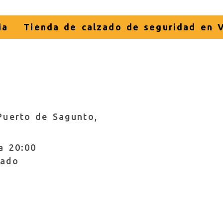
ia
Tienda de calzado de seguridad en V
Puerto de Sagunto,
a 20:00
rado