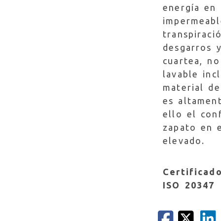
energía en 
impermeabl
transpiraci
desgarros 
cuartea, no
lavable inc
material del
es altament
ello el con
zapato en 
elevado.
Certificad
ISO 20347