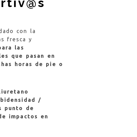
rtiv@s
dado con la
s fresca y
para las
les que pasan en
has horas de pie o
liuretano
bidensidad /
s punto de
de impactos en