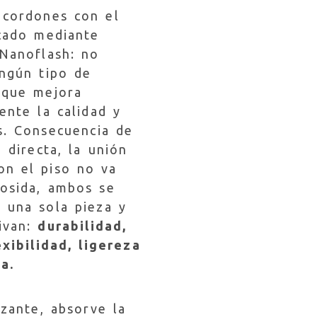
 cordones con el
icado mediante
 Nanoflash: no
ingún tipo de
 que mejora
ente la calidad y
s. Consecuencia de
n directa, la unión
on el piso no va
cosida, ambos se
 una sola pieza y
ivan:
durabilidad,
exibilidad, ligereza
a.
izante, absorve la