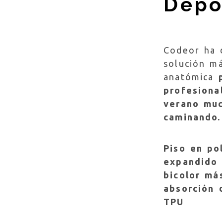
Depo
Codeor ha 
solución má
anatómica
profesiona
verano muc
caminando.
Piso en po
expandido 
bicolor má
absorción 
TPU