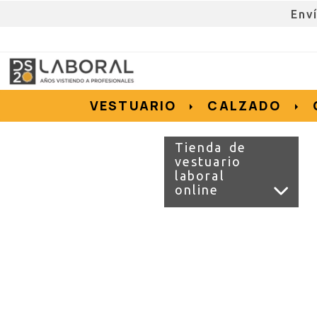
EMP
962676192
695855152
657956128
e.salvador
dslvestuario.com
VESTUARIO
CALZADO
Tienda de
vestuario
laboral
online