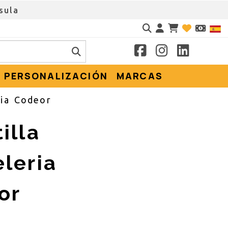
ZADO
Identifícate
PERSONALIZACIÓN
MARCAS
ria Codeor
illa
leria
or