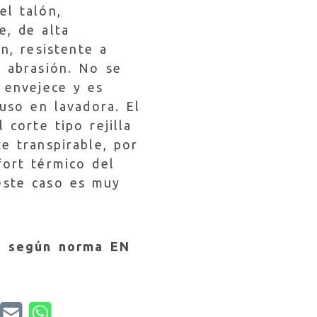
el talón,
e, de alta
ón, resistente a
y abrasión. No se
 envejece y es
luso en lavadora. El
 corte tipo rejilla
e transpirable, por
fort térmico del
este caso es muy
o según norma EN