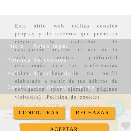
Este sitio web utiliza cookies
propias y de terceros que permiten
mejorar la usabilidad de
Inicio
Aviso legal
navegación, analizar el uso de la
web y mostrar publicidad
Política de cookies
relacionada con tus preferencias
sobre la base de un perfil
Política de privacidad
elaborado a partir de tus hábitos de
Condiciones de venta online
navegación (por ejemplo, páginas
visitadas).
Política de cookies
.
Envío gratis en pedidos
superiores a 75€ en península
CONFIGURAR
RECHAZAR
-
+
Añadir
ACEPTAR